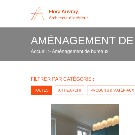
Flora Auvray
,
Architecte d'intérieur
AMÉNAGEMENT DE
Accueil
>
Aménagement de bureaux
FILTRER PAR CATÉGORIE :
TOUTES
ART & ARCHI
PRODUITS & MATÉRIAUX