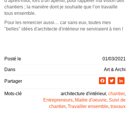
d’après-midi, lors d'un apéritif, pour rappeler ma vision des
chantiers ; la manière dont je souhaite que l’on travaille
tous ensemble.
Pour les remercier aussi… car sans eux, toutes mes
"belles" idées d'architecte d'intérieur ne serviraient à rien !
Posté le
01/03/2021
Dans
Art & Archi
Partager
Facebook
Twitter
Li
Mots-clé
architecture d'intérieur
,
chantier
,
Entrepreneurs
,
Maitre d'oeuvre
,
Suivi de
chantier
,
Travailler ensemble
,
travaux