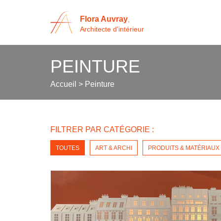
Flora Auvray
,
Architecte d'intérieur
PEINTURE
Accueil
>
Peinture
FILTRER PAR CATÉGORIE :
TOUTES
ART & ARCHI
PRODUITS & MATÉRIAUX