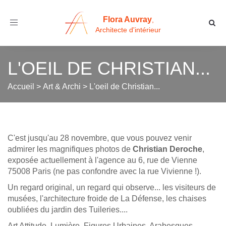
Flora Auvray
,
Toggle
Architecte d'intérieur
navigation
L'OEIL DE CHRISTIAN...
Accueil
>
Art & Archi
>
L'oeil de Christian...
C'est jusqu'au 28 novembre, que vous pouvez venir
admirer les magnifiques photos de
Christian Deroche
,
exposée actuellement à l'agence au 6, rue de Vienne
75008 Paris (ne pas confondre avec la rue Vivienne !).
Un regard original, un regard qui observe... les visiteurs de
musées, l'architecture froide de La Défense, les chaises
oubliées du jardin des Tuileries....
Art Attitude, Lumière, Figures Urbaines, Arabesques,