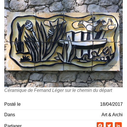
Céramique de Fernand Léger sur le chemin du départ
Posté le
18/04/2017
Dans
Art & Archi
Partager
Facebook
Twitter
Li