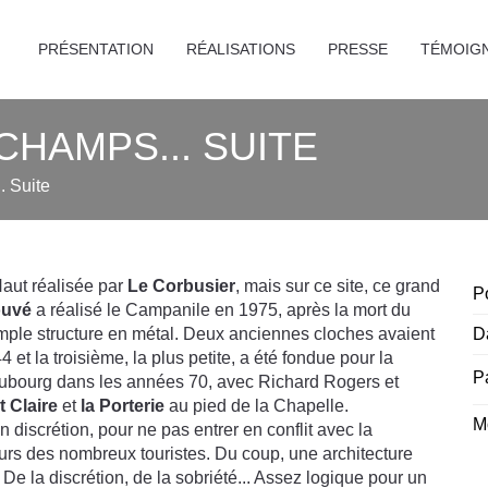
PRÉSENTATION
RÉALISATIONS
PRESSE
TÉMOIG
HAMPS... SUITE
 Suite
aut réalisée par
Le Corbusier
, mais sur ce site, ce grand
P
ouvé
a réalisé le Campanile en 1975, après la mort du
imple structure en métal. Deux anciennes cloches avaient
D
t la troisième, la plus petite, a été fondue pour la
P
ubourg dans les années 70, avec Richard Rogers et
 Claire
et
la Porterie
au pied de la Chapelle.
M
n discrétion, pour ne pas entrer en conflit avec la
urs des nombreux touristes. Du coup, une architecture
 De la discrétion, de la sobriété... Assez logique pour un