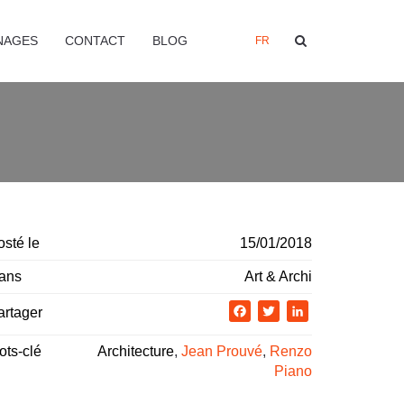
NAGES
CONTACT
BLOG
FR
osté le
15/01/2018
ans
Art & Archi
artager
Facebook
Twitter
LinkedIn
ots-clé
Architecture
,
Jean Prouvé
,
Renzo
Piano