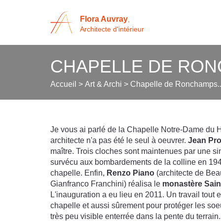
Flora Auvray
,
Architecte d'intérieur
CHAPELLE DE RONC
Accueil
>
Art & Archi
>
Chapelle de Ronchamps...
Je vous ai parlé de la Chapelle Notre-Dame du H
architecte n'a pas été le seul à oeuvrer.
Jean Pr
maître. Trois cloches sont maintenues par une s
survécu aux bombardements de la colline en 1944 e
chapelle. Enfin,
Renzo Piano
(architecte de Bea
Gianfranco Franchini) réalisa le
monastère Saint
L'inauguration a eu lieu en 2011. Un travail tout e
chapelle et aussi sûrement pour protéger les soe
très peu visible enterrée dans la pente du terrain.