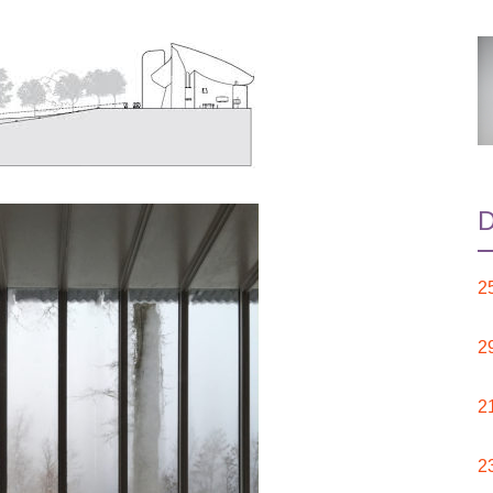
D
2
2
2
2