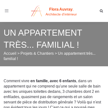
Flora Auvray
,
Toggle
Architecte d'intérieur
navigation
UN APPARTEMENT
TRÈS... FAMILIAL !
Accueil
>
Projets & Chantiers
>
Un appartement très...
familial !
Comment vivre
en famille, avec 6 enfants
, dans un
appartement qui ne comprend qu'une seule salle de bain
avec les uniques toilettes dedans, 3 chambres dont 2 en
enfilades, quasiment pas de rangements et un salon
servant de pièce de distribution générale ? Voilà qui n'est
pas évident tous les jours ! C'est ce qui a poussé mes