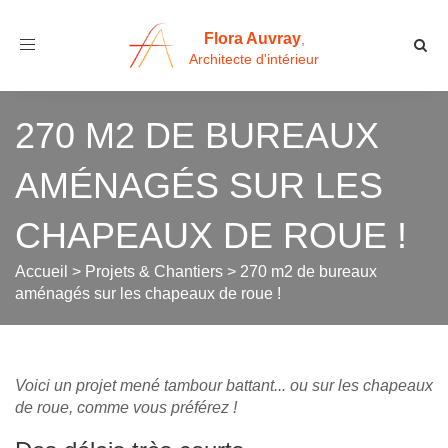
Flora Auvray
,
Toggle
Architecte d'intérieur
navigation
270 M2 DE BUREAUX
AMÉNAGÉS SUR LES
CHAPEAUX DE ROUE !
Accueil
>
Projets & Chantiers
>
270 m2 de bureaux
aménagés sur les chapeaux de roue !
Voici un projet mené tambour battant... ou sur les chapeaux
de roue, comme vous préférez !