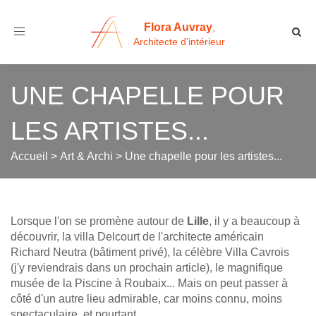
Flora Auvray
,
Toggle
Architecte d'intérieur
navigation
UNE CHAPELLE POUR
LES ARTISTES...
Accueil
>
Art & Archi
>
Une chapelle pour les artistes...
Lorsque l'on se promène autour de
Lille
, il y a beaucoup à
découvrir, la villa Delcourt de l'architecte américain
Richard Neutra (bâtiment privé), la célèbre Villa Cavrois
(j'y reviendrais dans un prochain article), le magnifique
musée de la Piscine à Roubaix... Mais on peut passer à
côté d'un autre lieu admirable, car moins connu, moins
spectaculaire, et pourtant...