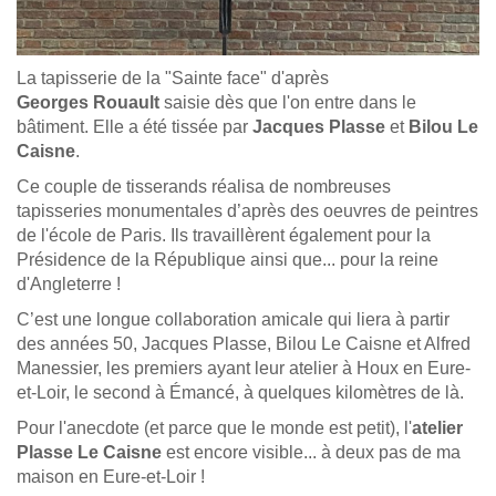
La tapisserie de la "Sainte face" d'après
Georges Rouault
saisie dès que l'on entre dans le
bâtiment. Elle a été tissée par
Jacques Plasse
et
Bilou Le
Caisne
.
Ce couple de tisserands réalisa de nombreuses
tapisseries monumentales d’après des oeuvres de peintres
de l'école de Paris. Ils travaillèrent également pour
la
Présidence
de
la
République
ainsi
que...
pour
la
reine
d
'
Angleterre !
C’est une longue collaboration amicale qui liera à partir
des années 50, Jacques Plasse, Bilou Le Caisne et Alfred
Manessier, les premiers ayant leur atelier à Houx en Eure-
et-Loir, le second à Émancé, à quelques kilomètres de là.
Pour l'anecdote (et parce que le monde est petit), l'
atelier
Plasse Le Caisne
est encore visible... à deux pas de ma
maison en Eure-et-Loir !