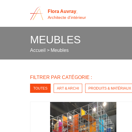
Flora Auvray
,
Architecte d'intérieur
MEUBLES
Accueil
>
Meubles
FILTRER PAR CATÉGORIE :
TOUTES
ART & ARCHI
PRODUITS & MATÉRIAUX