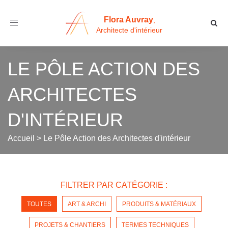
Flora Auvray
,
Toggle
Architecte d'intérieur
navigation
LE PÔLE ACTION DES
ARCHITECTES
D'INTÉRIEUR
Accueil
>
Le Pôle Action des Architectes d'intérieur
FILTRER PAR CATÉGORIE :
TOUTES
ART & ARCHI
PRODUITS & MATÉRIAUX
PROJETS & CHANTIERS
TERMES TECHNIQUES