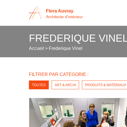
Flora Auvray
,
Architecte d'intérieur
FREDERIQUE VINE
Accueil
>
Frederique Vinel
FILTRER PAR CATÉGORIE :
TOUTES
ART & ARCHI
PRODUITS & MATÉRIAUX