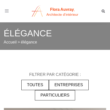
Flora Auvray
,
Toggle
Architecte d'intérieur
navigation
ÉLÉGANCE
Accueil
>
élégance
FILTRER PAR CATÉGORIE :
TOUTES
ENTREPRISES
PARTICULIERS