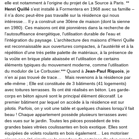
elle est notamment à l’origine du projet de La Source à Paris. **
Henri Quillé
s’est installé à Formentera en 1968 avec sa famille –
il n’a donc peut-être pas travaillé sur la résidence qui nous
intéresse… Il y a construit une 30ène de maison (dont la sienne
en 1980). Ces maisons ont été pionnières dans la recherche de
l'autosuffisance énergétique, l'utilisation durable de l'eau et
l'intégration du paysage. L'architecture des maisons d'Henri Quille
est reconnaissable aux ouvertures compactes, à l'austérité et à la
répétition d'une très petite palette de matériaux, à la présence de
la voûte en brique plate abaissée et l’utilisation de certains
éléments typiques du mouvement moderne, comme l'utilisation
du modulor de Le Corbusier.*** Quand à
Jean-Paul Riquois
, je
n’en ai pas trouvé de trace… Mais revenons à la résidence par
elle-même ; Elle est constituée de 3 bâtiments (41 logements)
avec toitures terrasses. Ils ont été réalisés en béton. Les garde-
corps en béton ajouré sont le principal élément décoratif. Le
premier bâtiment par lequel on accède à la résidence est sur
pilotis. Parfois, on y voit une table et quelques chaises lorsqu’il fait
beau ! Chaque appartement possède plusieurs terrasses avec
des vues sur le jardin. Toutes les pièces possèdent de très
grandes baies vitrées coulissantes en bois exotique. Elles sont
équipées de volets roulants en bois également… Les motoriser