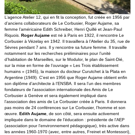
L’agence Atelier 12, qui en fit la conception, fut créée en 1956 par
d’anciens collaborateurs de Le Corbusier, Roger Aujame, sa
femme l’américaine Edith Schreiber, Henri Quillé et Jean-Paul
Riquois.
Roger Aujame
est né à Paris en 1922, il rencontre Le
Corbusier à Vézelay en 1942. Il travaillera à l’Atelier du 35, rue de
Sèvres pendant 7 ans. Il y rencontre sa future femme. Il travaille
notamment sur les recherches préliminaires pour l’unité
d’habitation de Marseilles, sur le Modulor, le plan de Saint-Dié,
sur la mise en forme de l’ouvrage « Les Trois établissement
humains » (1945), la maison du docteur Curutchet à la Plata en
Argentine (1949). C’est en 1956 que Roger Aujame obtient enfin
son diplôme d’architecte à l’ENSBA. Il sera l’un des membres
fondateurs de l'association internationale des Amis de Le
Corbusier à Genève et sera également impliqué dans
l’association des amis de Le Corbusier créée à Paris. Il donnera
pas moins de 24 conférences sur Le Corbusier, l’homme et son
œuvre.
Edith Aujame
, de son côté, sera ensuite activement
impliquée dans le domaine de l’éducation : présidente de l’AEP
(association pour l’environnement pédagogique), très active dans
les années 1960-1970 (avec, entre autres, Freinet et Montessori),