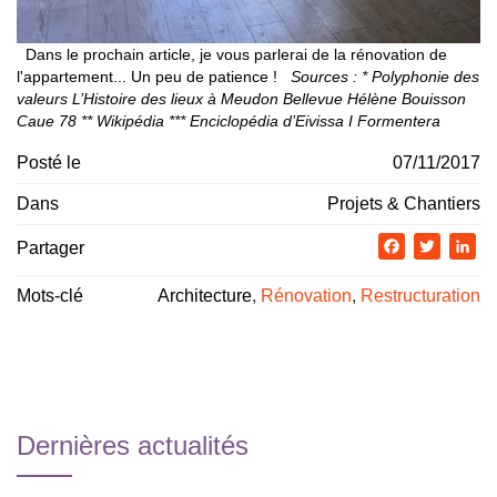
Dans le prochain article, je vous parlerai de la rénovation de
l'appartement... Un peu de patience !
Sources :
* Polyphonie des
valeurs L’Histoire des lieux à Meudon Bellevue Hélène Bouisson
Caue 78
** Wikipédia
*** Enciclopédia d’Eivissa I Formentera
Posté le
07/11/2017
Dans
Projets & Chantiers
Partager
Facebook
Twitter
Li
Mots-clé
Architecture
,
Rénovation
,
Restructuration
Dernières actualités