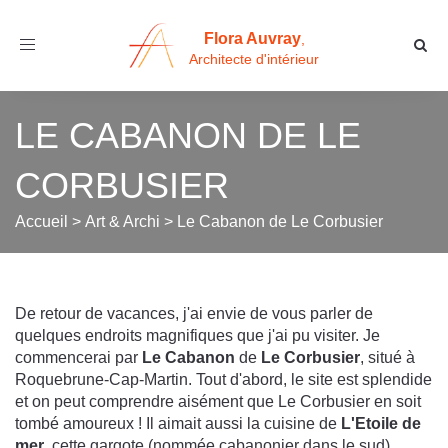
Flora Auvray
,
Toggle
Architecte d'intérieur
navigation
LE CABANON DE LE
CORBUSIER
Accueil
>
Art & Archi
>
Le Cabanon de Le Corbusier
De retour de vacances, j'ai envie de vous parler de
quelques endroits magnifiques que j'ai pu visiter. Je
commencerai par
Le Cabanon
de
Le Corbusier
, situé à
Roquebrune-Cap-Martin. Tout d'abord, le site est splendide
et on peut comprendre aisément que Le Corbusier en soit
tombé amoureux ! Il aimait aussi la cuisine de
L'Etoile de
mer
, cette gargote (nommée cabanonier dans le sud)